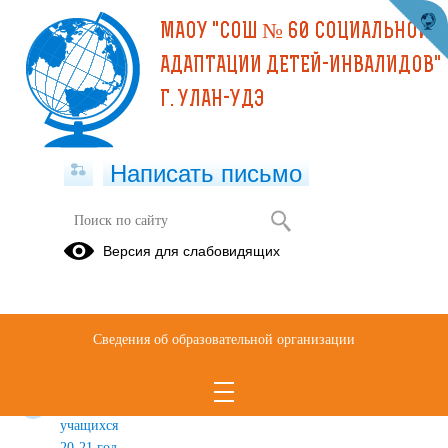
МАОУ "СОШ № 60 СОЦИАЛЬНОЙ
АДАПТАЦИИ ДЕТЕЙ-ИНВАЛИДОВ"
Г. УЛАН-УДЭ
Написать письмо
Достижения
Версия для слабовидящих
Алтын-
Городской
ДОСТИЖЕНИЯ
Майдан
конкурс "Я
УЧИТЕЛЕЙ
медиатор"
в 2020-2021
Сведения об образовательной организации
учебном
году
Достижения
учащихся
20-21 год