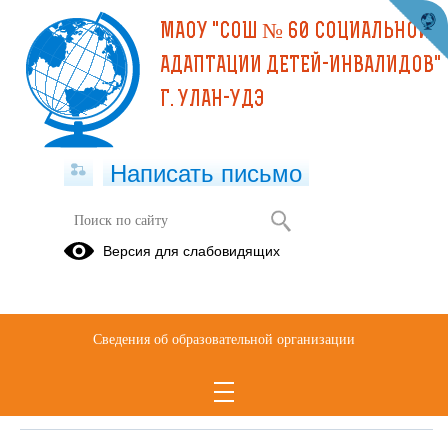
МАОУ "СОШ № 60 СОЦИАЛЬНОЙ
АДАПТАЦИИ ДЕТЕЙ-ИНВАЛИДОВ"
Г. УЛАН-УДЭ
Написать письмо
Опросы
Версия для слабовидящих
ссылка для прохождения
анкетирования по вопросам
организации школьного питания
Сведения об образовательной организации
находится добавленной
публикацией от 17.02.2021 в ленте
на главной странице