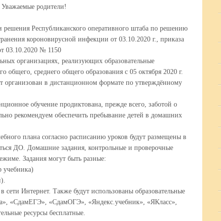
Уважаемые родители!
и решения Республиканского оперативного штаба по решению
транения короновирусной инфекции от 03.10.2020 г., приказа
т 03.10.2020 № 1150
льных организациях, реализующих образовательные
о общего, среднего общего образования с 05 октября 2020 г.
дет организован в дистанционном формате по утверждённому
онное обучение продиктована, прежде всего, заботой о
тельно рекомендуем обеспечить пребывание детей в домашних
го плана согласно расписанию уроков будут размещены в
ваться ДО. Домашние задания, контрольные и проверочные
режиме. Задания могут быть разные:
ф учебника)
).
в сети Интернет. Также будут использованы образовательные
ла», «СдамЕГЭ», «СдамОГЭ», «Яндекс.учебник», «ЯКласс»,
тельные ресурсы бесплатные.