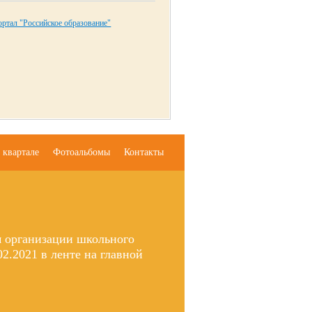
ртал "Российское образование"
 квартале
Фотоальбомы
Контакты
м организации школьного
2.2021 в ленте на главной