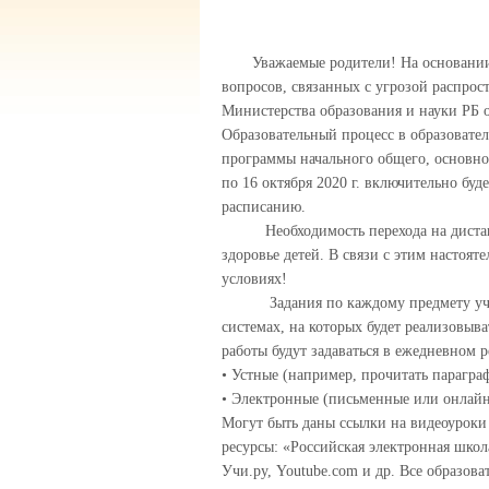
Уважаемые родители! На основани
вопросов, связанных с угрозой распрос
Министерства образования и науки РБ о
Образовательный процесс в образовате
программы начального общего, основног
по 16 октября 2020 г. включительно бу
расписанию.
Необходимость перехода на дистанци
здоровье детей. В связи с этим настоя
условиях!
Задания по каждому предмету учебно
системах, на которых будет реализовы
работы будут задаваться в ежедневном 
• Устные (например, прочитать парагра
• Электронные (письменные или онлайн
Могут быть даны ссылки на видеоуроки 
ресурсы: «Российская электронная шко
Учи.ру, Youtube.
com
и др. Все образова