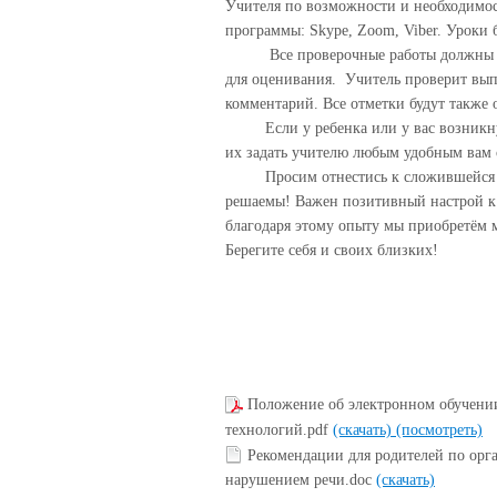
Учителя по возможности и необходимос
программы: Skype, Zoom, Viber. Уроки 
Все проверочные работы должны быт
для оценивания. Учитель проверит вып
комментарий. Все отметки будут также 
Если у ребенка или у вас возникнут
их задать учителю любым удобным вам 
Просим отнестись к сложившейся сит
решаемы! Важен позитивный настрой к
благодаря этому опыту мы приобретём 
Берегите себя и своих близких!
Положение об электронном обучени
технологий.pdf
(скачать)
(посмотреть)
Рекомендации для родителей по орг
нарушением речи.doc
(скачать)