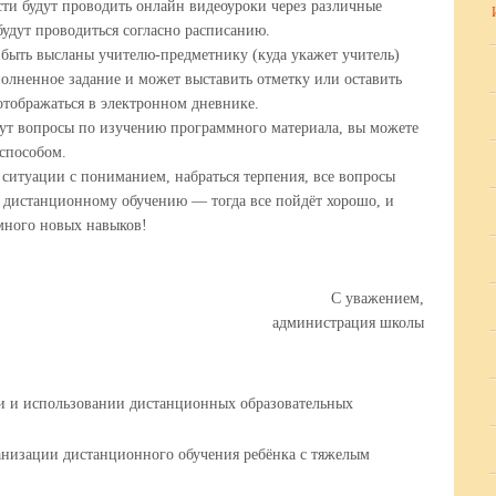
ти будут проводить онлайн видеоуроки через различные
будут проводиться согласно расписанию.
ь высланы учителю-предметнику (куда укажет учитель)
олненное задание и может выставить отметку или оставить
отображаться в электронном дневнике.
 вопросы по изучению программного материала, вы можете
способом.
уации с пониманием, набраться терпения, все вопросы
 дистанционному обучению — тогда все пойдёт хорошо, и
много новых навыков!
С уважением,
администрация школы
и и использовании дистанционных образовательных
анизации дистанционного обучения ребёнка с тяжелым