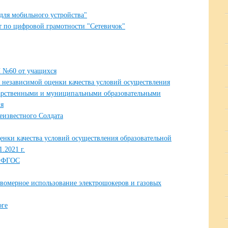
для мобильного устройства"
 по цифровой грамотности "Сетевичок"
 №60 от учащихся
 независимой оценки качества условий осуществления
ударственными и муниципальными образовательными
ия
еизвестного Солдата
енки качества условий осуществления образовательной
.2021 г.
х ФГОС
авомерное использование электрошокеров и газовых
оге