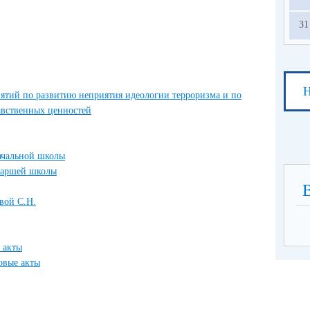
31
Н
ятий по развитию неприятия идеологии терроризма и по
вственных ценностей
ачальной школы
старшей школы
вой С.Н.
 акты
овые акты