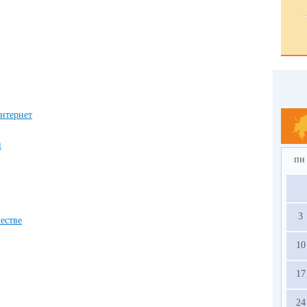
нтернет
й
пн
3
естве
10
17
24