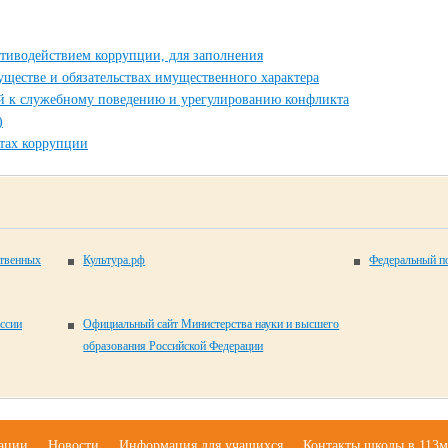
тиводействием коррупции, для заполнения
муществе и обязательствах имущественного характера
й к служебному поведению и урегулированию конфликта
)
ктах коррупции
ственных
Культура.рф
Федеральный по
ссии
Официальный сайт Министерства науки и высшего
образования Российской Федерации
зации
Новости
Информация для учащихся
Контакты школы в 113м