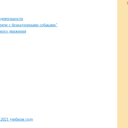
деятельности
трече с безнадзорными собаками"
жного движения
21 учебном году