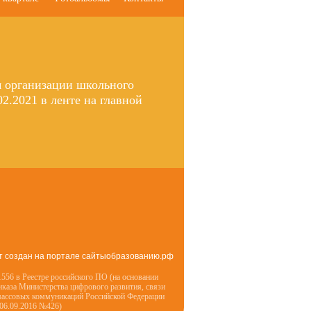
м организации школьного
2.2021 в ленте на главной
т создан на портале сайтыобразованию.рф
556 в Реестре российского ПО (на основании
иказа Министерства цифрового развития, связи
массовых коммуникаций Российской Федерации
 06.09.2016 №426)