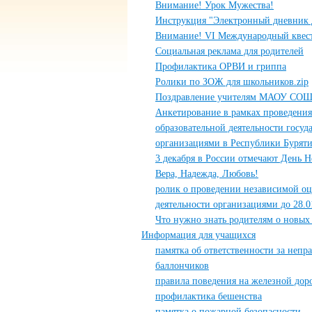
Внимание! Урок Мужества!
Инструкция "Электронный дневник 
Внимание! VI Международный квест
Социальная реклама для родителей
Профилактика ОРВИ и гриппа
Ролики по ЗОЖ для школьников.zip
Поздравление учителям МАОУ СОШ
Анкетирование в рамках проведения
образовательной деятельности гос
организациями в Республики Бурят
3 декабря в России отмечают День Н
Вера, Надежда, Любовь!
ролик о проведении независимой оц
деятельности организациями до 28.01
Что нужно знать родителям о новы
Информация для учащихся
памятка об ответственности за непр
баллончиков
правила поведения на железной дор
профилактика бешенства
памятка о пожарной безопасности