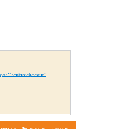
ртал "Российское образование"
 квартале
Фотоальбомы
Контакты