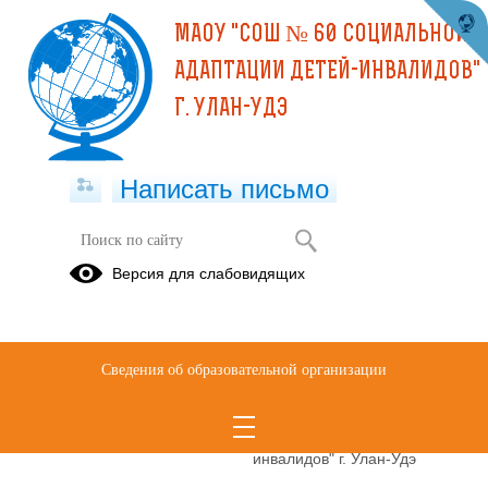
МАОУ "СОШ № 60 СОЦИАЛЬНОЙ
АДАПТАЦИИ ДЕТЕЙ-ИНВАЛИДОВ"
Г. УЛАН-УДЭ
Написать письмо
Контакты
Версия для слабовидящих
Муниципальное автономное общеобразовательное учреждение
"Средняя общеобразовательная школа № 60 социальной адаптации
Сведения об образовательной организации
детей-инвалидов" г. Улан-Удэ
Сокращенное наименование
МАОУ "СОШ № 60
образовательной организации*
социальной адаптации детей-
инвалидов" г. Улан-Удэ