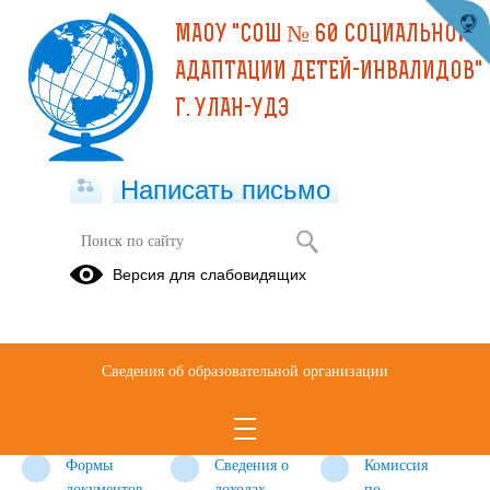
МАОУ "СОШ № 60 СОЦИАЛЬНОЙ
АДАПТАЦИИ ДЕТЕЙ-ИНВАЛИДОВ"
Г. УЛАН-УДЭ
Написать письмо
Противодействие коррупции
Версия для слабовидящих
Нормативные
Антикоррупционная
Методические
правовые и
экспертиза
материалы
иные акты в
Сведения об образовательной организации
сфере
противодействия
коррупции
Формы
Сведения о
Комиссия
документов,
доходах,
по