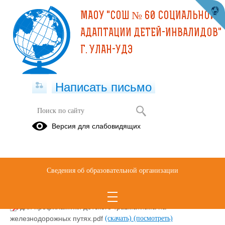
МАОУ "СОШ № 60 СОЦИАЛЬНОЙ
АДАПТАЦИИ ДЕТЕЙ-ИНВАЛИДОВ"
Г. УЛАН-УДЭ
Написать письмо
ИНФОРМАЦИЯ ДЛЯ РОДИТЕЛЕЙ
Версия для слабовидящих
ЗДОРОВЬЕСБЕРЕЖЕНИЕ
О
ФГОС 2021
благотворительности
и
Сведения об образовательной организации
добровольчестве
для профилактики детского травматизма на
железнодорожных путях.pdf
(скачать)
(посмотреть)